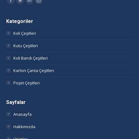
Facebook
Twitter
Linkedin
Instagram
page
page
page
page
opens
opens
opens
opens
Kategoriler
in
in
in
in
Koli Çeşitleri
new
new
new
new
window
window
window
window
Kutu Çeşitleri
Koli Bandı Çeşitleri
Karton Çanta Çeşitleri
Poşet Çeşitleri
Sayfalar
Anasayfa
Hakkımızda
Ürünler