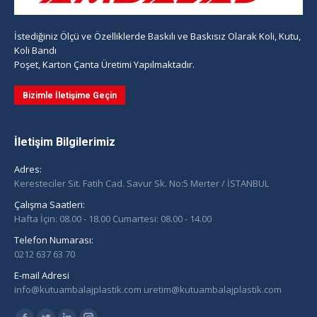
İstediğiniz Ölçü ve Özelliklerde Baskılı ve Baskısız Olarak Koli, Kutu,
Koli Bandı
Poşet, Karton Çanta Üretimi Yapılmaktadır.
Bizimle İletişime Geçin
İletişim Bilgilerimiz
Adres:
Keresteciler Sit. Fatih Cad. Savur Sk. No:5 Merter / İSTANBUL
Çalışma Saatleri:
Hafta İçin: 08.00 - 18.00 Cumartesi: 08.00 - 14.00
Telefon Numarası:
0212 637 63 70
E-mail Adresi
info@kutuambalajplastik.com uretim@kutuambalajplastik.com
Find us on: