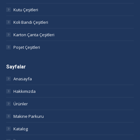
new
new
new
new
window
window
window
window
Kutu Çeşitleri
Koli Bandı Çeşitleri
Karton Çanta Çeşitleri
Poşet Çeşitleri
Sayfalar
Anasayfa
Hakkımızda
Ürünler
Makine Parkuru
Katalog