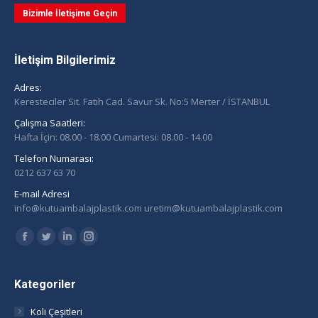
Bizimle İletişime Geçin
İletişim Bilgilerimiz
Adres:
Keresteciler Sit. Fatih Cad. Savur Sk. No:5 Merter / İSTANBUL
Çalışma Saatleri:
Hafta İçin: 08.00 - 18.00 Cumartesi: 08.00 - 14.00
Telefon Numarası:
0212 637 63 70
E-mail Adresi
info@kutuambalajplastik.com uretim@kutuambalajplastik.com
Find us on:
Facebook
Twitter
Linkedin
Instagram
page
page
page
page
opens
opens
opens
opens
Kategoriler
in
in
in
in
Koli Çeşitleri