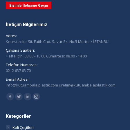
Bizimle İletişime Geçin
İletişim Bilgilerimiz
Adres:
Keresteciler Sit. Fatih Cad. Savur Sk. No:5 Merter / İSTANBUL
Çalışma Saatleri:
Hafta İçin: 08.00 - 18.00 Cumartesi: 08.00 - 14.00
Telefon Numarası:
0212 637 63 70
E-mail Adresi
info@kutuambalajplastik.com uretim@kutuambalajplastik.com
Find us on:
Facebook
Twitter
Linkedin
Instagram
page
page
page
page
opens
opens
opens
opens
Kategoriler
in
in
in
in
Koli Çeşitleri