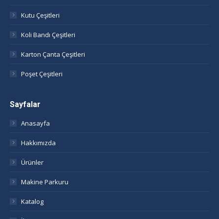
new
new
new
new
window
window
window
window
Kutu Çeşitleri
Koli Bandı Çeşitleri
Karton Çanta Çeşitleri
Poşet Çeşitleri
Sayfalar
Anasayfa
Hakkımızda
Ürünler
Makine Parkuru
Katalog