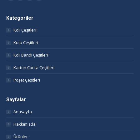
Facebook
Twitter
Linkedin
Instagram
page
page
page
page
opens
opens
opens
opens
Kategoriler
in
in
in
in
Koli Çeşitleri
new
new
new
new
window
window
window
window
Kutu Çeşitleri
Koli Bandı Çeşitleri
Karton Çanta Çeşitleri
Poşet Çeşitleri
Sayfalar
Anasayfa
Hakkımızda
Ürünler