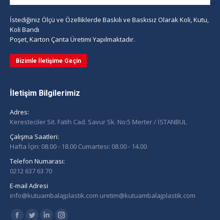
İstediğiniz Ölçü ve Özelliklerde Baskılı ve Baskısız Olarak Koli, Kutu,
Koli Bandı
Poşet, Karton Çanta Üretimi Yapılmaktadır.
Bizimle İletişime Geçin
İletişim Bilgilerimiz
Adres:
Keresteciler Sit. Fatih Cad. Savur Sk. No:5 Merter / İSTANBUL
Çalışma Saatleri:
Hafta İçin: 08.00 - 18.00 Cumartesi: 08.00 - 14.00
Telefon Numarası:
0212 637 63 70
E-mail Adresi
info@kutuambalajplastik.com uretim@kutuambalajplastik.com
Find us on: