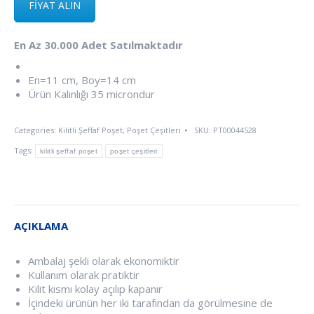
FİYAT ALIN
En Az 30.000 Adet Satılmaktadır
En=11 cm, Boy=14 cm
Ürün Kalınlığı 35 microndur
Categories:
Kilitli Şeffaf Poşet
,
Poşet Çeşitleri
SKU:
PT00044528
Tags:
kilitli şeffaf poşet
poşet çeşitleri
AÇIKLAMA
Ambalaj şekli olarak ekonomiktir
Kullanım olarak pratiktir
Kilit kısmı kolay açılıp kapanır
İçindeki ürünün her iki tarafından da görülmesine de