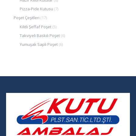
Pizza-Pide Kutusu
(7)
Poşet Çeşitleri
(17)
Kilitli Şeffaf Poşet
(5)
Takviyeli Baskılı Poşet
(6)
Yumuşak Saplı Poşet
(6)