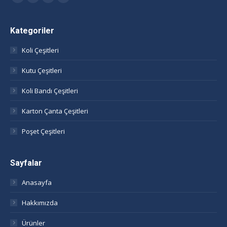
Facebook
Twitter
Linkedin
Instagram
page
page
page
page
opens
opens
opens
opens
Kategoriler
in
in
in
in
Koli Çeşitleri
new
new
new
new
window
window
window
window
Kutu Çeşitleri
Koli Bandı Çeşitleri
Karton Çanta Çeşitleri
Poşet Çeşitleri
Sayfalar
Anasayfa
Hakkımızda
Ürünler