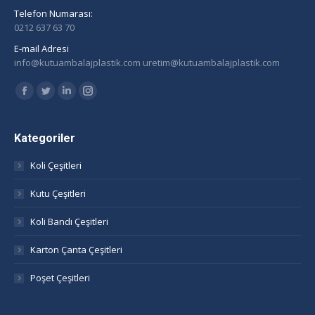
Telefon Numarası:
0212 637 63 70
E-mail Adresi
info@kutuambalajplastik.com uretim@kutuambalajplastik.com
Find us on:
Facebook
Twitter
Linkedin
Instagram
page
page
page
page
opens
opens
opens
opens
Kategoriler
in
in
in
in
Koli Çeşitleri
new
new
new
new
window
window
window
window
Kutu Çeşitleri
Koli Bandı Çeşitleri
Karton Çanta Çeşitleri
Poşet Çeşitleri