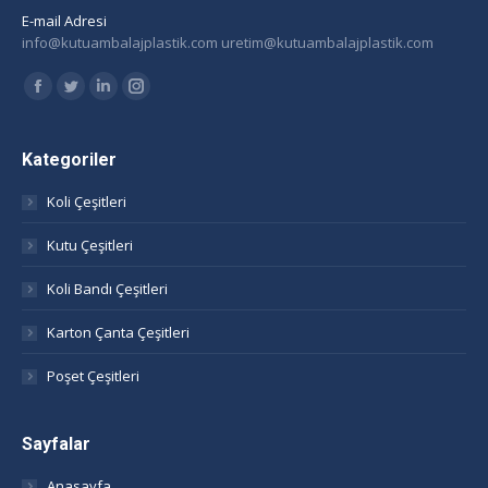
E-mail Adresi
info@kutuambalajplastik.com uretim@kutuambalajplastik.com
Find us on:
Facebook
Twitter
Linkedin
Instagram
page
page
page
page
opens
opens
opens
opens
Kategoriler
in
in
in
in
Koli Çeşitleri
new
new
new
new
window
window
window
window
Kutu Çeşitleri
Koli Bandı Çeşitleri
Karton Çanta Çeşitleri
Poşet Çeşitleri
Sayfalar
Anasayfa