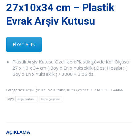
27x10x34 cm – Plastik
Evrak Arşiv Kutusu
FİYAT ALIN
Plastik Arşiv Kutusu Özellikleri:Plastik gövde.Koli Ölçüsü:
27 x 10 x 34 cm ( Boy x En x Yükseklik ).Desi Hesabı : (
Boy x En x Yükseklik ) / 3000 = 3.06 ds.
Categories:
Arşiv İçin Koli ve Kutular
,
Kutu Çeşitleri
SKU:
PT00044464
Tags:
arşiv kutusu
kutu çeşitleri
AÇIKLAMA