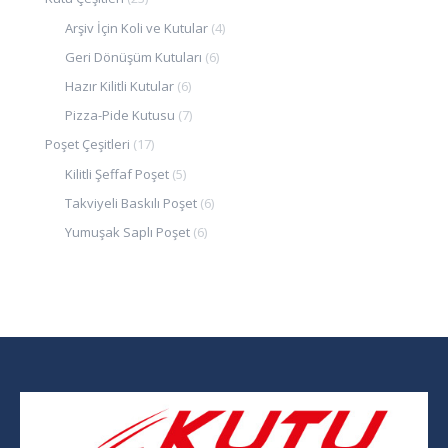
Arşiv İçin Koli ve Kutular
(4)
Geri Dönüşüm Kutuları
(6)
Hazır Kilitli Kutular
(6)
Pizza-Pide Kutusu
(7)
Poşet Çeşitleri
(17)
Kilitli Şeffaf Poşet
(5)
Takviyeli Baskılı Poşet
(6)
Yumuşak Saplı Poşet
(6)