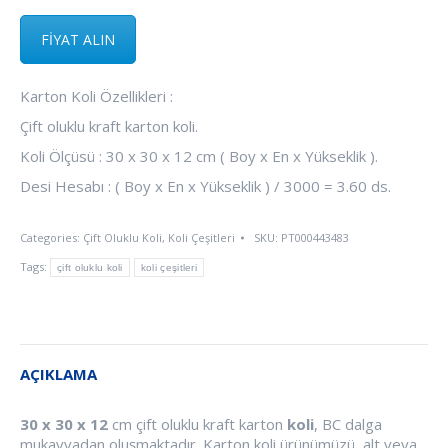
FİYAT ALIN
Karton Koli Özellikleri :
Çift oluklu kraft karton koli.
Koli Ölçüsü : 30 x 30 x 12 cm ( Boy x En x Yükseklik ).
Desi Hesabı : ( Boy x En x Yükseklik ) / 3000 = 3.60 ds.
Categories:
Çift Oluklu Koli
,
Koli Çeşitleri
SKU:
PT000443483
Tags:
çift oluklu koli
koli çeşitleri
AÇIKLAMA
30 x 30 x 12
cm çift oluklu kraft karton
koli
, BC dalga
mukavvadan oluşmaktadır. Karton koli ürünümüzü, alt veya