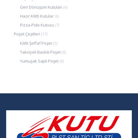
Geri Dönüşüm Kutuları
(6)
Hazır Kilitli Kutular
(6)
Pizza-Pide Kutusu
(7)
Poşet Çeşitleri
(17)
Kilitli Şeffaf Poşet
(5)
Takviyeli Baskılı Poşet
(6)
Yumuşak Saplı Poşet
(6)