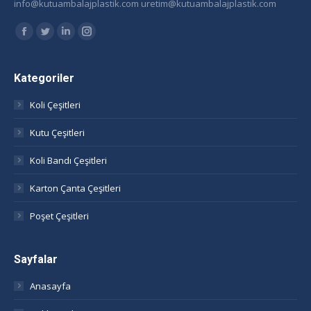
info@kutuambalajplastik.com uretim@kutuambalajplastik.com
Find us on:
Facebook
Twitter
Linkedin
Instagram
page
page
page
page
opens
opens
opens
opens
Kategoriler
in
in
in
in
Koli Çeşitleri
new
new
new
new
window
window
window
window
Kutu Çeşitleri
Koli Bandı Çeşitleri
Karton Çanta Çeşitleri
Poşet Çeşitleri
Sayfalar
Anasayfa