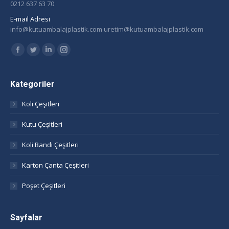
0212 637 63 70
E-mail Adresi
info@kutuambalajplastik.com uretim@kutuambalajplastik.com
Find us on:
Facebook
Twitter
Linkedin
Instagram
page
page
page
page
opens
opens
opens
opens
Kategoriler
in
in
in
in
Koli Çeşitleri
new
new
new
new
window
window
window
window
Kutu Çeşitleri
Koli Bandı Çeşitleri
Karton Çanta Çeşitleri
Poşet Çeşitleri
Sayfalar