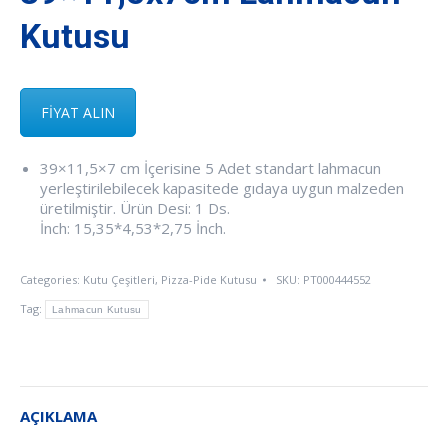
Kutusu
FİYAT ALIN
39×11,5×7 cm İçerisine 5 Adet standart lahmacun
yerleştirilebilecek kapasitede gıdaya uygun malzeden
üretilmiştir. Ürün Desi: 1 Ds.
İnch: 15,35*4,53*2,75 İnch.
Categories:
Kutu Çeşitleri
,
Pizza-Pide Kutusu
SKU:
PT000444552
Tag:
Lahmacun Kutusu
AÇIKLAMA