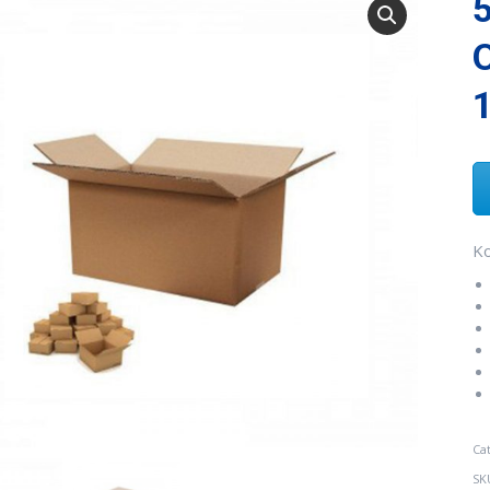
O
1
Ko
Ca
SK