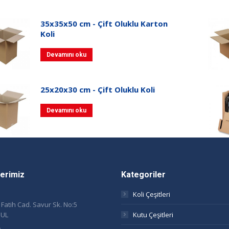
35x35x50 cm - Çift Oluklu Karton
Koli
Devamını oku
25x20x30 cm - Çift Oluklu Koli
Devamını oku
ilerimiz
Kategoriler
Koli Çeşitleri
. Fatih Cad. Savur Sk. No:5
BUL
Kutu Çeşitleri