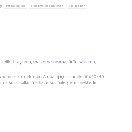
gs:
çift oluklu koli
ekonomik koli paketleri
koli çeşitleri
 kolileri taşınma, malzeme taşıma, ürün saklama,
avvadan üretilmektedir. Ambalaj içerisindeki 50x40x40
ıma kolisi kullanıma hazır koli hale getirilmektedir.