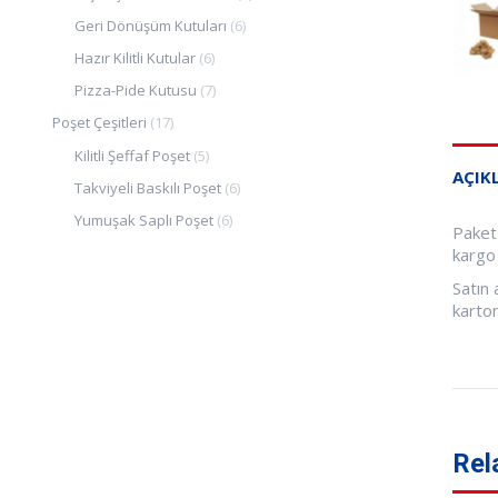
Geri Dönüşüm Kutuları
(6)
Hazır Kilitli Kutular
(6)
Pizza-Pide Kutusu
(7)
Poşet Çeşitleri
(17)
Kilitli Şeffaf Poşet
(5)
AÇIK
Takviyeli Baskılı Poşet
(6)
Yumuşak Saplı Poşet
(6)
Paket
kargo 
Satın 
karton
Rel