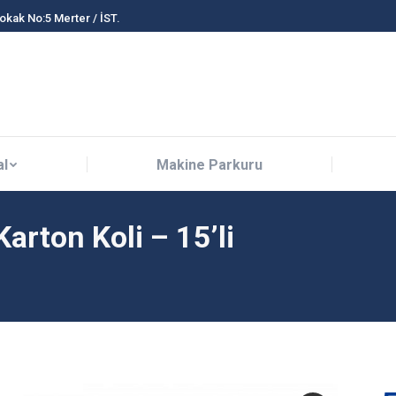
Sokak No:5 Merter / İST.
al
Makine Parkuru
al
Makine Parkuru
arton Koli – 15’li
You are here: