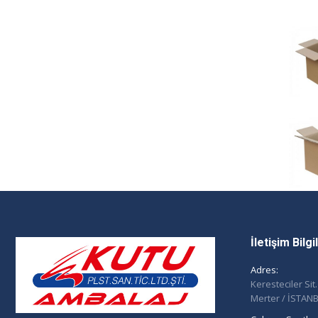
İletişim Bilg
Adres:
Keresteciler Sit
Merter / İSTAN