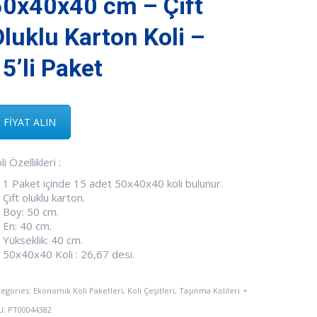
50x40x40 cm – Çift
luklu Karton Koli –
5’li Paket
FİYAT ALIN
li Özellikleri :
1 Paket içinde 15 adet 50x40x40 koli bulunur.
Çift oluklu karton.
Boy: 50 cm.
En: 40 cm.
Yükseklik: 40 cm.
50x40x40 Koli : 26,67 desi.
tegories:
Ekonomik Koli Paketleri
,
Koli Çeşitleri
,
Taşınma Kolileri
U:
PT00044382