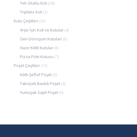
Tek Oluklu Koli
(28)
Tripleks Koli
(3)
Kutu Çeşitleri
(23)
Arşiv İçin Koli ve Kutular
(4)
Geri Dönüşüm Kutuları
(6)
Hazır Kilitli Kutular
(6)
Pizza-Pide Kutusu
(7)
Poşet Çeşitleri
(17)
Kilitli Şeffaf Poşet
(5)
Takviyeli Baskılı Poşet
(6)
Yumuşak Saplı Poşet
(6)