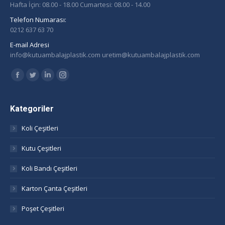
Hafta İçin: 08.00 - 18.00 Cumartesi: 08.00 - 14.00
Telefon Numarası:
0212 637 63 70
E-mail Adresi
info@kutuambalajplastik.com uretim@kutuambalajplastik.com
Find us on:
Facebook
Twitter
Linkedin
Instagram
page
page
page
page
opens
opens
opens
opens
Kategoriler
in
in
in
in
Koli Çeşitleri
new
new
new
new
window
window
window
window
Kutu Çeşitleri
Koli Bandı Çeşitleri
Karton Çanta Çeşitleri
Poşet Çeşitleri