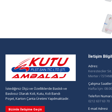
İletişim Bilg
Adres:
Keresteciler Sit
Merter / İSTAN
Çalışma Saatleri
Hafta İçin: 08.0
İstediğiniz Ölçü ve Özelliklerde Baskılı ve
Baskısız Olarak Koli, Kutu, Koli Bandı
Telefon Numara
Poşet, Karton Çanta Üretimi Yapılmaktadır.
0212 637 63 70
E-mail Adresi
Bizimle İletişime Geçin