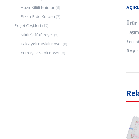
AÇIK
Hazır Kilitli Kutular
(6)
Pizza-Pide Kutusu
(7)
Ürün Ö
Poşet Çeşitleri
(17)
Taşıma
Kilitli Şeffaf Poşet
(5)
En :
5
Takviyeli Baskılı Poşet
(6)
Boy :
Yumuşak Saplı Poşet
(6)
Rel