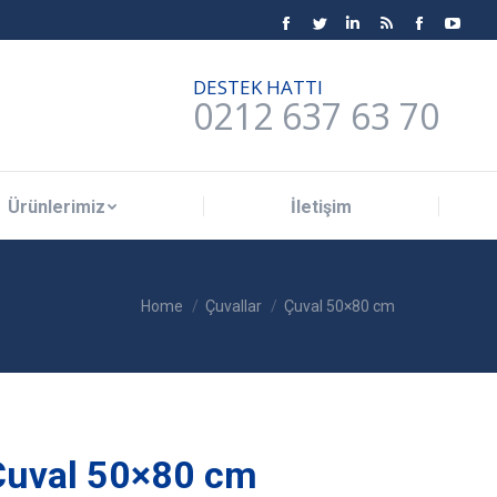
Ürünlerimiz
İletişim
Facebook
Twitter
Linkedin
Rss
Facebook
YouT
page
page
page
page
page
page
DESTEK HATTI
opens
opens
opens
opens
opens
open
0212 637 63 70
in
in
in
in
in
in
new
new
new
new
new
new
window
window
window
window
window
wind
Ürünlerimiz
İletişim
You are here:
Home
Çuvallar
Çuval 50×80 cm
Çuval 50×80 cm