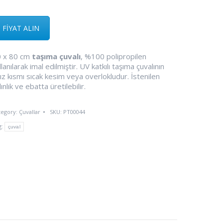
FİYAT ALIN
 x 80 cm
taşıma çuvalı
, %100 polipropilen
llanılarak imal edilmiştir. UV katkılı taşıma çuvalının
ız kısmı sıcak kesim veya overlokludur. İstenilen
lınlık ve ebatta üretilebilir.
tegory:
Çuvallar
SKU:
PT00044
g:
çuval