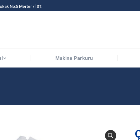
Sokak No:5 Merter / İST.
al
Makine Parkuru
al
Makine Parkuru