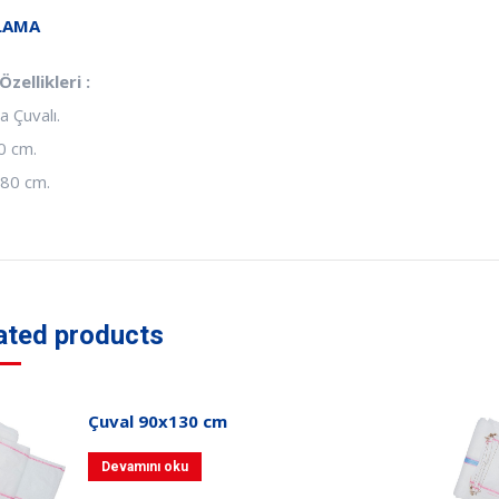
LAMA
zellikleri :
 Çuvalı.
0 cm.
80 cm.
ated products
Çuval 90x130 cm
Devamını oku