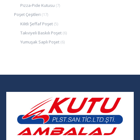
Pizza-Pide Kutusu
(7)
Poşet Çeşitleri
(17)
Kilitli Şeffaf Poşet
(5)
Takviyeli Baskılı Poşet
(6)
Yumuşak Saplı Poşet
(6)