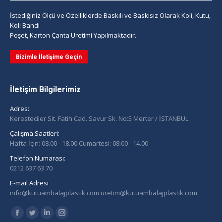
İstediğiniz Ölçü ve Özelliklerde Baskılı ve Baskısız Olarak Koli, Kutu,
Koli Bandı
Poşet, Karton Çanta Üretimi Yapılmaktadır.
Bizimle İletişime Geçin
İletişim Bilgilerimiz
Adres:
Keresteciler Sit. Fatih Cad. Savur Sk. No:5 Merter / İSTANBUL
Çalışma Saatleri:
Hafta İçin: 08.00 - 18.00 Cumartesi: 08.00 - 14.00
Telefon Numarası:
0212 637 63 70
E-mail Adresi
info@kutuambalajplastik.com uretim@kutuambalajplastik.com
Find us on:
Facebook
Twitter
Linkedin
Instagram