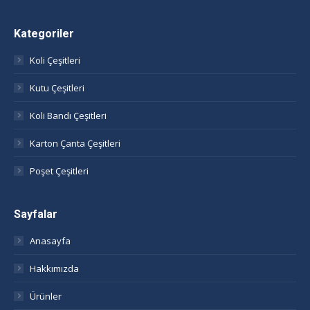
page
page
page
page
opens
opens
opens
opens
Kategoriler
in
in
in
in
Koli Çeşitleri
new
new
new
new
window
window
window
window
Kutu Çeşitleri
Koli Bandı Çeşitleri
Karton Çanta Çeşitleri
Poşet Çeşitleri
Sayfalar
Anasayfa
Hakkımızda
Ürünler