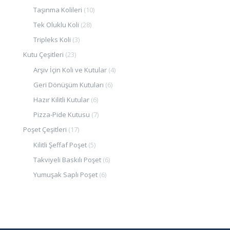
Taşınma Kolileri
(10)
Tek Oluklu Koli
(28)
Tripleks Koli
(3)
Kutu Çeşitleri
(23)
Arşiv İçin Koli ve Kutular
(4)
Geri Dönüşüm Kutuları
(6)
Hazır Kilitli Kutular
(6)
Pizza-Pide Kutusu
(7)
Poşet Çeşitleri
(17)
Kilitli Şeffaf Poşet
(5)
Takviyeli Baskılı Poşet
(6)
Yumuşak Saplı Poşet
(6)