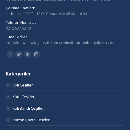
Çalışma Saatleri:
Hafta İçin: 08.00 - 18.00 Cumartesi: 08.00 - 14.00
Telefon Numarası:
0212 637 63 70
E-mail Adresi
info@kutuambalajplastik.com uretim@kutuambalajplastik.com
Find us on:
Facebook
Twitter
Linkedin
Instagram
page
page
page
page
opens
opens
opens
opens
Kategoriler
in
in
in
in
Koli Çeşitleri
new
new
new
new
window
window
window
window
Kutu Çeşitleri
Koli Bandı Çeşitleri
Karton Çanta Çeşitleri