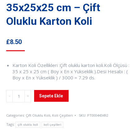
35x25x25 cm – Çift
Oluklu Karton Koli
£
8.50
Karton Koli Özellikleri :Çift oluklu karton koli.Koli Ölçüsü :
35 x 25 x 25 cm ( Boy x En x Yükseklik ).Desi Hesabı : (
Boy x En x Yükseklik ) / 3000 = 7.29 ds.
35x25x25
Sepete Ekle
cm
-
Çift
Categories:
Çift Oluklu Koli
,
Koli Çeşitleri
SKU:
PT000443492
Oluklu
Karton
Tags:
çift oluklu koli
koli çeşitleri
Koli
quantity