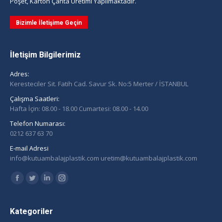
Poşet, Karton Çanta Üretimi Yapılmaktadır.
Bizimle İletişime Geçin
İletişim Bilgilerimiz
Adres:
Keresteciler Sit. Fatih Cad. Savur Sk. No:5 Merter / İSTANBUL
Çalışma Saatleri:
Hafta İçin: 08.00 - 18.00 Cumartesi: 08.00 - 14.00
Telefon Numarası:
0212 637 63 70
E-mail Adresi
info@kutuambalajplastik.com uretim@kutuambalajplastik.com
Find us on:
Facebook
Twitter
Linkedin
Instagram
page
page
page
page
opens
opens
opens
opens
Kategoriler