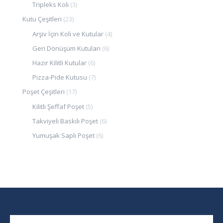
Tripleks Koli
(3)
Kutu Çeşitleri
(23)
Arşiv İçin Koli ve Kutular
(4)
Geri Dönüşüm Kutuları
(6)
Hazır Kilitli Kutular
(6)
Pizza-Pide Kutusu
(7)
Poşet Çeşitleri
(17)
Kilitli Şeffaf Poşet
(5)
Takviyeli Baskılı Poşet
(6)
Yumuşak Saplı Poşet
(6)