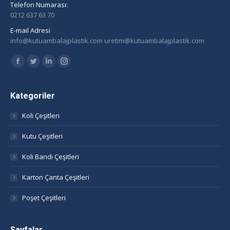
Telefon Numarası:
0212 637 63 70
E-mail Adresi
info@kutuambalajplastik.com uretim@kutuambalajplastik.com
Find us on:
Facebook
Twitter
Linkedin
Instagram
page
page
page
page
opens
opens
opens
opens
Kategoriler
in
in
in
in
Koli Çeşitleri
new
new
new
new
window
window
window
window
Kutu Çeşitleri
Koli Bandı Çeşitleri
Karton Çanta Çeşitleri
Poşet Çeşitleri
Sayfalar