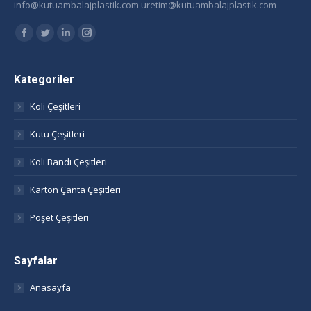
info@kutuambalajplastik.com uretim@kutuambalajplastik.com
Find us on:
Facebook
Twitter
Linkedin
Instagram
page
page
page
page
opens
opens
opens
opens
Kategoriler
in
in
in
in
Koli Çeşitleri
new
new
new
new
window
window
window
window
Kutu Çeşitleri
Koli Bandı Çeşitleri
Karton Çanta Çeşitleri
Poşet Çeşitleri
Sayfalar
Anasayfa