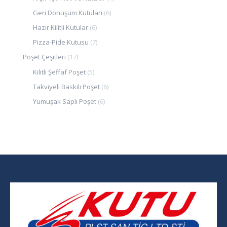
Geri Dönüşüm Kutuları
(6)
Hazır Kilitli Kutular
(6)
Pizza-Pide Kutusu
(7)
Poşet Çeşitleri
(17)
Kilitli Şeffaf Poşet
(5)
Takviyeli Baskılı Poşet
(6)
Yumuşak Saplı Poşet
(6)