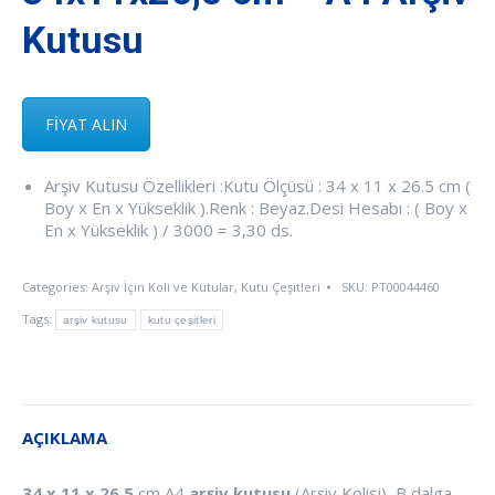
Kutusu
FİYAT ALIN
Arşiv Kutusu Özellikleri :Kutu Ölçüsü : 34 x 11 x 26.5 cm (
Boy x En x Yükseklik ).Renk : Beyaz.Desi Hesabı : ( Boy x
En x Yükseklik ) / 3000 = 3,30 ds.
Categories:
Arşiv İçin Koli ve Kutular
,
Kutu Çeşitleri
SKU:
PT00044460
Tags:
arşiv kutusu
kutu çeşitleri
AÇIKLAMA
34 x 11 x 26.5
cm A4
arşiv kutusu
(Arşiv Kolisi), B dalga