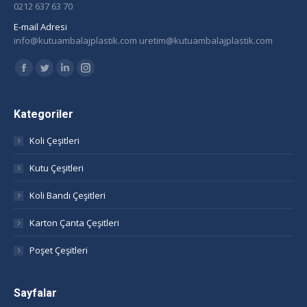
0212 637 63 70
E-mail Adresi
info@kutuambalajplastik.com uretim@kutuambalajplastik.com
Find us on:
Facebook
Twitter
Linkedin
Instagram
page
page
page
page
opens
opens
opens
opens
Kategoriler
in
in
in
in
Koli Çeşitleri
new
new
new
new
window
window
window
window
Kutu Çeşitleri
Koli Bandı Çeşitleri
Karton Çanta Çeşitleri
Poşet Çeşitleri
Sayfalar