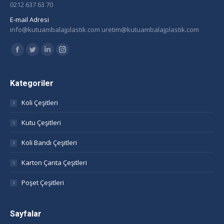
0212 637 63 70
E-mail Adresi
info@kutuambalajplastik.com uretim@kutuambalajplastik.com
Find us on:
Facebook
Twitter
Linkedin
Instagram
page
page
page
page
opens
opens
opens
opens
Kategoriler
in
in
in
in
Koli Çeşitleri
new
new
new
new
window
window
window
window
Kutu Çeşitleri
Koli Bandı Çeşitleri
Karton Çanta Çeşitleri
Poşet Çeşitleri
Sayfalar