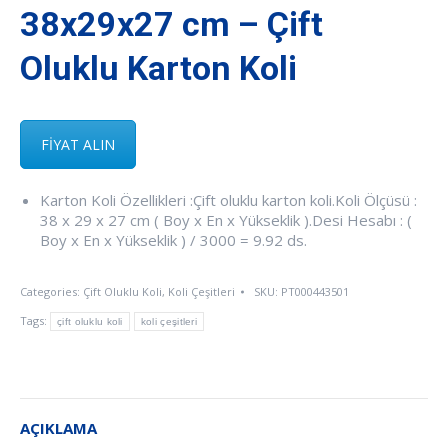
38x29x27 cm – Çift
Oluklu Karton Koli
FİYAT ALIN
Karton Koli Özellikleri :Çift oluklu karton koli.Koli Ölçüsü :
38 x 29 x 27 cm ( Boy x En x Yükseklik ).Desi Hesabı : (
Boy x En x Yükseklik ) / 3000 = 9.92 ds.
Categories:
Çift Oluklu Koli
,
Koli Çeşitleri
SKU:
PT000443501
Tags:
çift oluklu koli
koli çeşitleri
AÇIKLAMA