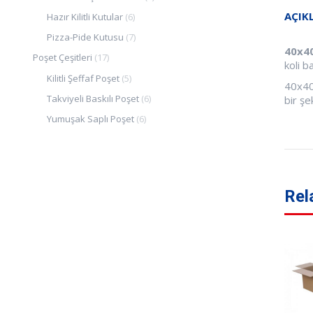
AÇIK
Hazır Kilitli Kutular
(6)
Pizza-Pide Kutusu
(7)
40x4
Poşet Çeşitleri
(17)
koli b
Kilitli Şeffaf Poşet
(5)
40x40
Takviyeli Baskılı Poşet
(6)
bir şe
Yumuşak Saplı Poşet
(6)
Rel