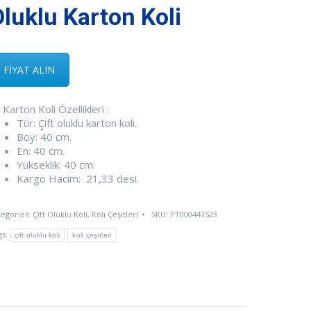
luklu Karton Koli
FİYAT ALIN
Karton Koli Özellikleri :
Tür: Çift oluklu karton koli.
Boy: 40 cm.
En: 40 cm.
Yükseklik: 40 cm.
Kargo Hacim: 21,33 desi.
tegories:
Çift Oluklu Koli
,
Koli Çeşitleri
SKU:
PT000443523
gs:
çift oluklu koli
koli çeşitleri