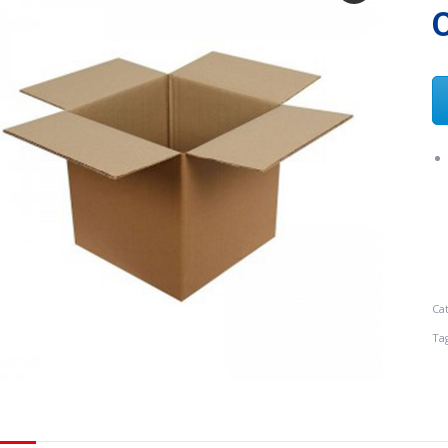
O
Ca
Ta