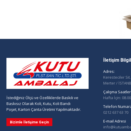
İletişim Bilg
Adres:
Keresteciler Sit
Merter / İSTAN
Çalışma Saatleri
Hafta İçin: 08.0
İstediğiniz Ölçü ve Özelliklerde Baskılı ve
Baskısız Olarak Koli, Kutu, Koli Bandı
Telefon Numara
Poşet, Karton Çanta Üretimi Yapılmaktadır.
0212 637 63 70
E-mail Adresi
Bizimle İletişime Geçin
info@kutuambal