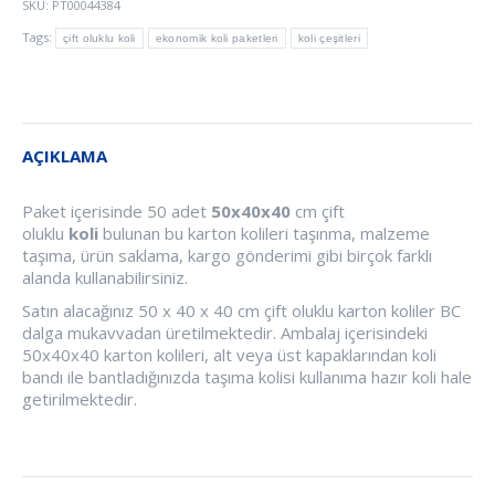
SKU:
PT00044384
Tags:
çift oluklu koli
ekonomik koli paketleri
koli çeşitleri
AÇIKLAMA
Paket içerisinde 50 adet
50x40x40
cm çift
oluklu
koli
bulunan bu karton kolileri taşınma, malzeme
taşıma, ürün saklama, kargo gönderimi gibi birçok farklı
alanda kullanabilirsiniz.
Satın alacağınız 50 x 40 x 40 cm çift oluklu karton koliler BC
dalga mukavvadan üretilmektedir. Ambalaj içerisindeki
50x40x40 karton kolileri, alt veya üst kapaklarından koli
bandı ile bantladığınızda taşıma kolisi kullanıma hazır koli hale
getirilmektedir.