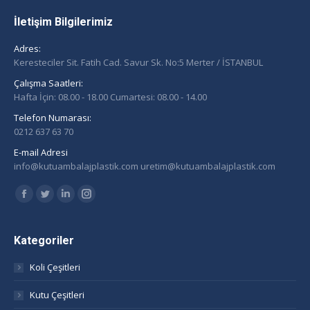
İletişim Bilgilerimiz
Adres:
Keresteciler Sit. Fatih Cad. Savur Sk. No:5 Merter / İSTANBUL
Çalışma Saatleri:
Hafta İçin: 08.00 - 18.00 Cumartesi: 08.00 - 14.00
Telefon Numarası:
0212 637 63 70
E-mail Adresi
info@kutuambalajplastik.com uretim@kutuambalajplastik.com
Find us on:
Facebook
Twitter
Linkedin
Instagram
page
page
page
page
opens
opens
opens
opens
Kategoriler
in
in
in
in
Koli Çeşitleri
new
new
new
new
window
window
window
window
Kutu Çeşitleri