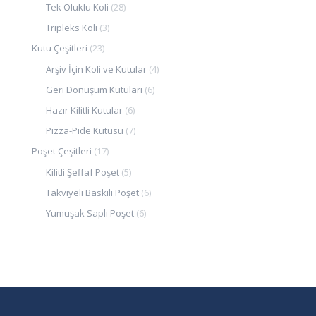
Tek Oluklu Koli
(28)
Tripleks Koli
(3)
Kutu Çeşitleri
(23)
Arşiv İçin Koli ve Kutular
(4)
Geri Dönüşüm Kutuları
(6)
Hazır Kilitli Kutular
(6)
Pizza-Pide Kutusu
(7)
Poşet Çeşitleri
(17)
Kilitli Şeffaf Poşet
(5)
Takviyeli Baskılı Poşet
(6)
Yumuşak Saplı Poşet
(6)