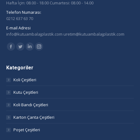
Hafta İçin: 08.00 - 18.00 Cumartesi: 08.00 - 14.00
Telefon Numarası:
0212 637 63 70
E-mail Adresi
info@kutuambalajplastik.com uretim@kutuambalajplastik.com
Find us on:
Facebook
Twitter
Linkedin
Instagram
page
page
page
page
opens
opens
opens
opens
Kategoriler
in
in
in
in
Koli Çeşitleri
new
new
new
new
window
window
window
window
Kutu Çeşitleri
Koli Bandı Çeşitleri
Karton Çanta Çeşitleri
Poşet Çeşitleri