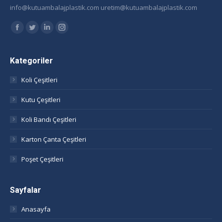
info@kutuambalajplastik.com uretim@kutuambalajplastik.com
Find us on:
Facebook
Twitter
Linkedin
Instagram
page
page
page
page
opens
opens
opens
opens
Kategoriler
in
in
in
in
Koli Çeşitleri
new
new
new
new
window
window
window
window
Kutu Çeşitleri
Koli Bandı Çeşitleri
Karton Çanta Çeşitleri
Poşet Çeşitleri
Sayfalar
Anasayfa