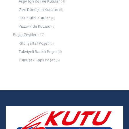
Arşiv İçin Koli ve Kutular
(4)
Geri Dönüşüm Kutuları
(6)
Hazır Kilitli Kutular
(6)
Pizza-Pide Kutusu
(7)
Poşet Çeşitleri
(17)
Kilitli Şeffaf Poşet
(5)
Takviyeli Baskılı Poşet
(6)
Yumuşak Saplı Poşet
(6)