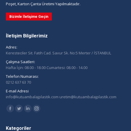
Poşet, Karton Çanta Üretimi Yapılmaktadır.
Bizimle İletişime Geçin
İletişim Bilgilerimiz
Adres:
Keresteciler Sit. Fatih Cad. Savur Sk. No:5 Merter / İSTANBUL
Çalışma Saatleri:
Hafta İçin: 08.00 - 18.00 Cumartesi: 08.00 - 14.00
Telefon Numarası:
0212 637 63 70
E-mail Adresi
info@kutuambalajplastik.com uretim@kutuambalajplastik.com
Find us on:
Facebook
Twitter
Linkedin
Instagram
page
page
page
page
opens
opens
opens
opens
Kategoriler