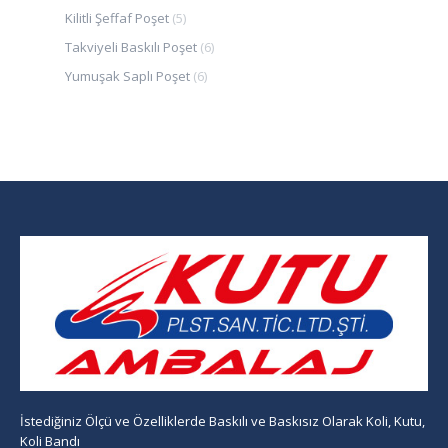
Kilitli Şeffaf Poşet
(5)
Takviyeli Baskılı Poşet
(6)
Yumuşak Saplı Poşet
(6)
İstediğiniz Ölçü ve Özelliklerde Baskılı ve Baskısız Olarak Koli, Kutu,
Koli Bandı