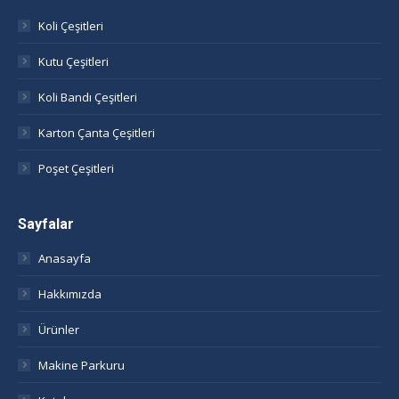
in
in
in
in
Koli Çeşitleri
new
new
new
new
window
window
window
window
Kutu Çeşitleri
Koli Bandı Çeşitleri
Karton Çanta Çeşitleri
Poşet Çeşitleri
Sayfalar
Anasayfa
Hakkımızda
Ürünler
Makine Parkuru