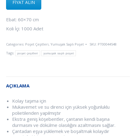
FİYAT ALIN
Ebat: 60×70 cm
Koli İçi: 1000 Adet
Categories:
Poşet Çeşitleri
,
Yumuşak Saplı Poşet
SKU:
PT00044548
Tags:
poşet çeşitleri
yumuşak saplı poşet
AÇIKLAMA
Kolay taşıma için
Mukavemet ve su direnci için yüksek yoğunluklu
polietilenden yapılmıştır
Ekstra geniş köşebentler, çantanın kendi başına
durmasını ve dökülme olasılığını azaltmasını sağlar.
Çantadan eşya yüklemek ve boşaltmak kolaydır