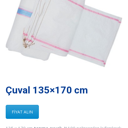
Çuval 135×170 cm
FİYAT ALIN
135 x 170 cm
taşıma çuvalı
, %100 polipropilen kullanılarak