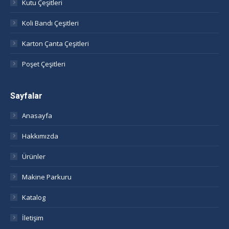
window
window
window
window
Kutu Çeşitleri
Koli Bandı Çeşitleri
Karton Çanta Çeşitleri
Poşet Çeşitleri
Sayfalar
Anasayfa
Hakkımızda
Ürünler
Makine Parkuru
Katalog
İletişim