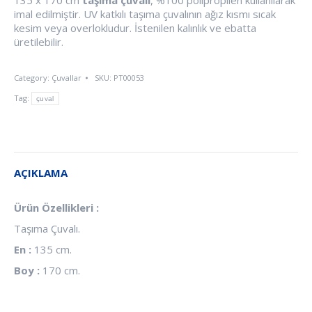
imal edilmiştir. UV katkılı taşıma çuvalının ağız kısmı sıcak
kesim veya overlokludur. İstenilen kalınlık ve ebatta
üretilebilir.
Category:
Çuvallar
SKU:
PT00053
Tag:
çuval
AÇIKLAMA
Ürün Özellikleri :
Taşıma Çuvalı.
En :
135 cm.
Boy :
170 cm.