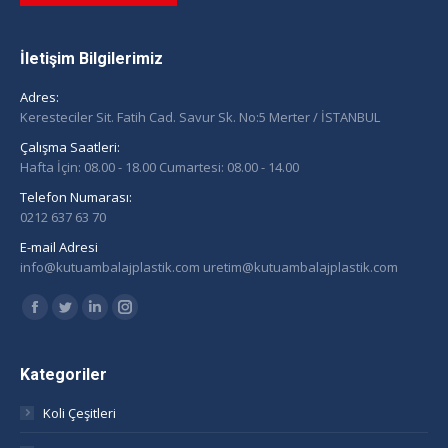
İletişim Bilgilerimiz
Adres:
Keresteciler Sit. Fatih Cad. Savur Sk. No:5 Merter / İSTANBUL
Çalışma Saatleri:
Hafta İçin: 08.00 - 18.00 Cumartesi: 08.00 - 14.00
Telefon Numarası:
0212 637 63 70
E-mail Adresi
info@kutuambalajplastik.com uretim@kutuambalajplastik.com
Find us on:
Facebook
Twitter
Linkedin
Instagram
page
page
page
page
opens
opens
opens
opens
Kategoriler
in
in
in
in
Koli Çeşitleri
new
new
new
new