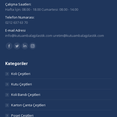
Çalışma Saatleri:
Hafta İçin: 08.00 - 18.00 Cumartesi: 08.00 - 14.00
Telefon Numarası:
0212 637 63 70
E-mail Adresi
info@kutuambalajplastik.com uretim@kutuambalajplastik.com
Find us on:
Facebook
Twitter
Linkedin
Instagram
page
page
page
page
opens
opens
opens
opens
Kategoriler
in
in
in
in
Koli Çeşitleri
new
new
new
new
window
window
window
window
Kutu Çeşitleri
Koli Bandı Çeşitleri
Karton Çanta Çeşitleri
Poşet Çeşitleri