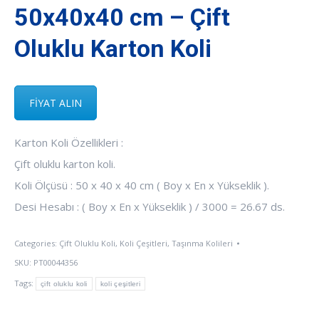
50x40x40 cm – Çift
Oluklu Karton Koli
FİYAT ALIN
Karton Koli Özellikleri :
Çift oluklu karton koli.
Koli Ölçüsü : 50 x 40 x 40 cm ( Boy x En x Yükseklik ).
Desi Hesabı : ( Boy x En x Yükseklik ) / 3000 = 26.67 ds.
Categories:
Çift Oluklu Koli
,
Koli Çeşitleri
,
Taşınma Kolileri
SKU:
PT00044356
Tags:
çift oluklu koli
koli çeşitleri