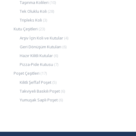
Taşınma Kolileri
(10)
Tek Oluklu Koli
(28)
Tripleks Koli
(3)
Kutu Çeşitleri
(23)
Arşiv İçin Koli ve Kutular
(4)
Geri Dönüşüm Kutuları
(6)
Hazır Kilitli Kutular
(6)
Pizza-Pide Kutusu
(7)
Poşet Çeşitleri
(17)
Kilitli Şeffaf Poşet
(5)
Takviyeli Baskılı Poşet
(6)
Yumuşak Saplı Poşet
(6)